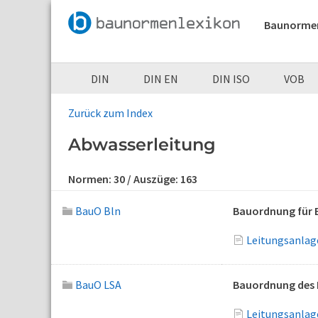
Baunorme
DIN
DIN EN
DIN ISO
VOB
Zurück zum Index
Abwasserleitung
Normen:
30
/ Auszüge:
163
BauO Bln
Bauordnung für B
Leitungsanlage
BauO LSA
Bauordnung des 
Leitungsanlage