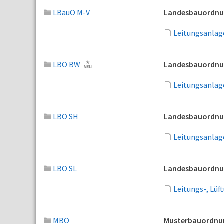
LBauO M-V
Landesbauordnu
Leitungsanlag
LBO BW
Landesbauordnu
Leitungsanlag
LBO SH
Landesbauordnun
Leitungsanlage
LBO SL
Landesbauordnun
Leitungs-, Lüf
MBO
Musterbauordnu