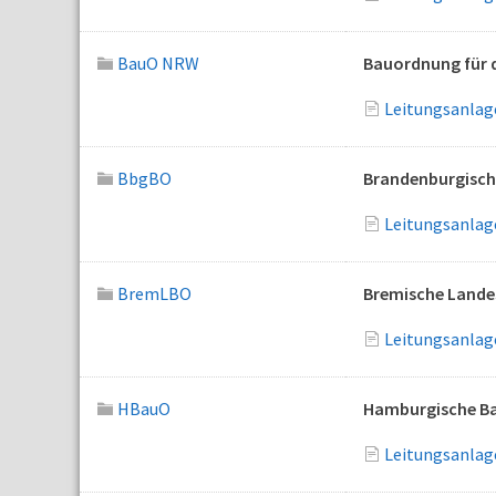
BauO NRW
Bauordnung für 
Leitungsanlage
BbgBO
Brandenburgisc
Leitungsanlag
BremLBO
Bremische Land
Leitungsanlage
HBauO
Hamburgische B
Leitungsanlage