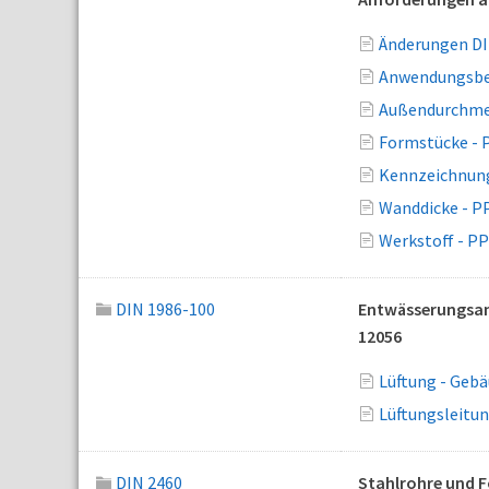
Änderungen DI
Anwendungsber
Außendurchmes
Formstücke - 
Kennzeichnung
Wanddicke - P
Werkstoff - P
DIN 1986-100
Entwässerungsanl
12056
Lüftung - Geb
Lüftungsleitu
DIN 2460
Stahlrohre und 