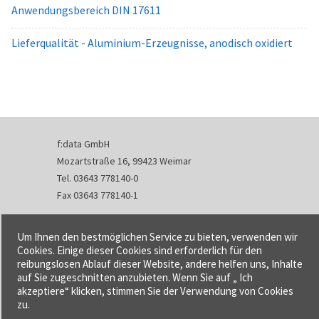
Anwendungsbereich DIN 17611
Lieferqualität - Aluminium-Erzeugnisse, anodisch oxidiert
f:data GmbH
Mozartstraße 16, 99423 Weimar
Tel. 03643 778140-0
Fax 03643 778140-1
info@fdata.de
Um Ihnen den bestmöglichen Service zu bieten, verwenden wir
Kontakt
Cookies. Einige dieser Cookies sind erforderlich für den
reibungslosen Ablauf dieser Website, andere helfen uns, Inhalte
Impressum
auf Sie zugeschnitten anzubieten. Wenn Sie auf „ Ich
Datenschutzerklärung
akzeptiere“ klicken, stimmen Sie der Verwendung von Cookies
Urheberrecht und Haftung
zu.