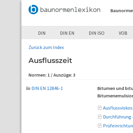
Baunorme
DIN
DIN EN
DIN ISO
VOB
Zurück zum Index
Ausflusszeit
Normen:
1
/ Auszüge:
3
DIN EN 12846-1
Bitumen und bitu
Bitumenemulsio
Ausflussvisko
Durchführung 
Prüfeinrichtu