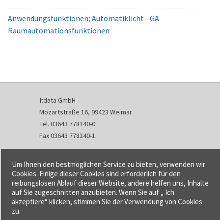
Anwendungsfunktionen; Automatiklicht - GA
Raumautomationsfunktionen
f:data GmbH
Mozartstraße 16, 99423 Weimar
Tel. 03643 778140-0
Fax 03643 778140-1
info@fdata.de
Um Ihnen den bestmöglichen Service zu bieten, verwenden wir
Kontakt
Cookies. Einige dieser Cookies sind erforderlich für den
reibungslosen Ablauf dieser Website, andere helfen uns, Inhalte
Impressum
auf Sie zugeschnitten anzubieten. Wenn Sie auf „ Ich
Datenschutzerklärung
akzeptiere“ klicken, stimmen Sie der Verwendung von Cookies
Urheberrecht und Haftung
zu.