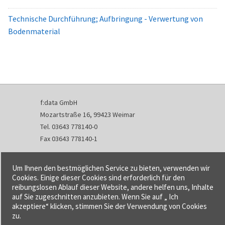
Technische Durchführung; Aufbringung - Verwertung von
Bodenmaterial
f:data GmbH
Mozartstraße 16, 99423 Weimar
Tel. 03643 778140-0
Fax 03643 778140-1
info@fdata.de
Um Ihnen den bestmöglichen Service zu bieten, verwenden wir
Kontakt
Cookies. Einige dieser Cookies sind erforderlich für den
reibungslosen Ablauf dieser Website, andere helfen uns, Inhalte
Impressum
auf Sie zugeschnitten anzubieten. Wenn Sie auf „ Ich
Datenschutzerklärung
akzeptiere“ klicken, stimmen Sie der Verwendung von Cookies
Urheberrecht und Haftung
zu.