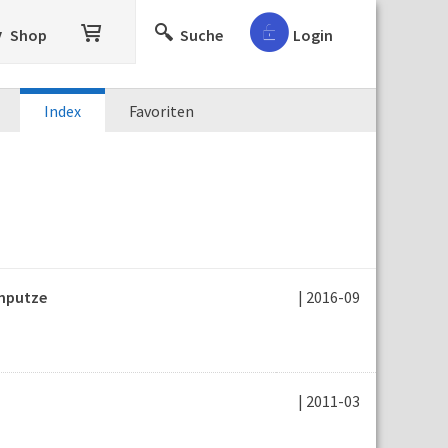
Shop
Suche
Login
Index
Favoriten
enputze
| 2016-09
| 2011-03