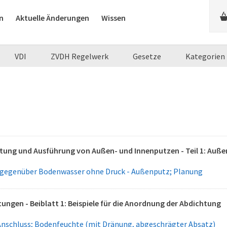
n
Aktuelle Änderungen
Wissen
VDI
ZVDH Regelwerk
Gesetze
Kategorien
tung und Ausführung von Außen- und Innenputzen - Teil 1: Auß
 gegenüber Bodenwasser ohne Druck - Außenputz; Planung
ngen - Beiblatt 1: Beispiele für die Anordnung der Abdichtung
schluss; Bodenfeuchte (mit Dränung, abgeschrägter Absatz)