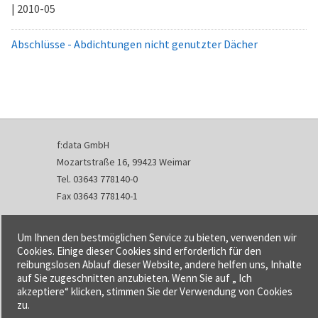
| 2010-05
Abschlüsse - Abdichtungen nicht genutzter Dächer
f:data GmbH
Mozartstraße 16, 99423 Weimar
Tel. 03643 778140-0
Fax 03643 778140-1
info@fdata.de
Um Ihnen den bestmöglichen Service zu bieten, verwenden wir
Kontakt
Cookies. Einige dieser Cookies sind erforderlich für den
reibungslosen Ablauf dieser Website, andere helfen uns, Inhalte
Impressum
auf Sie zugeschnitten anzubieten. Wenn Sie auf „ Ich
Datenschutzerklärung
akzeptiere“ klicken, stimmen Sie der Verwendung von Cookies
Urheberrecht und Haftung
zu.