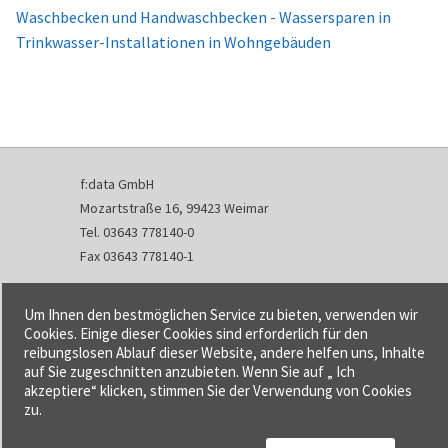
Waschbecken und Handwaschbecken - Wassersparen in
Trinkwasser-Installationen in Wohngebäuden
f:data GmbH
Mozartstraße 16, 99423 Weimar
Tel. 03643 778140-0
Fax 03643 778140-1
info@fdata.de
Um Ihnen den bestmöglichen Service zu bieten, verwenden wir
Kontakt
Cookies. Einige dieser Cookies sind erforderlich für den
reibungslosen Ablauf dieser Website, andere helfen uns, Inhalte
Impressum
auf Sie zugeschnitten anzubieten. Wenn Sie auf „ Ich
Datenschutzerklärung
akzeptiere“ klicken, stimmen Sie der Verwendung von Cookies
Urheberrecht und Haftung
zu.
AGB