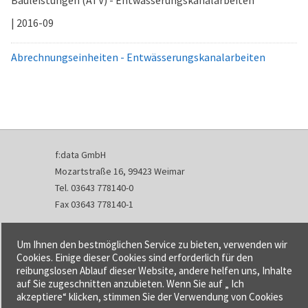
Bauleistungen (ATV) - Entwässerungskanalarbeiten
| 2016-09
Abrechnungseinheiten - Entwässerungskanalarbeiten
f:data GmbH
Mozartstraße 16, 99423 Weimar
Tel. 03643 778140-0
Fax 03643 778140-1
info@fdata.de
Um Ihnen den bestmöglichen Service zu bieten, verwenden wir
Kontakt
Cookies. Einige dieser Cookies sind erforderlich für den
reibungslosen Ablauf dieser Website, andere helfen uns, Inhalte
Impressum
auf Sie zugeschnitten anzubieten. Wenn Sie auf „ Ich
Datenschutzerklärung
akzeptiere“ klicken, stimmen Sie der Verwendung von Cookies
Urheberrecht und Haftung