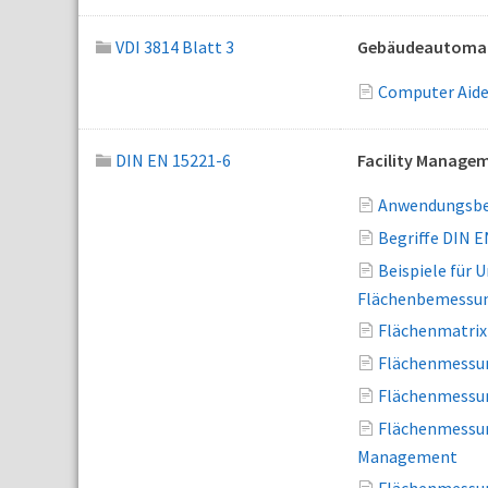
VDI 3814 Blatt 3
Gebäudeautomati
Computer Aide
DIN EN 15221-6
Facility Managem
Anwendungsber
Begriffe DIN E
Beispiele für 
Flächenbemessun
Flächenmatrix
Flächenmessun
Flächenmessun
Flächenmessun
Management