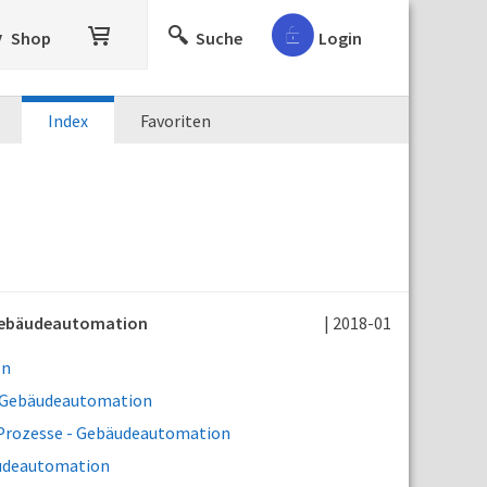
Shop
Suche
Login
Index
Favoriten
 Gebäudeautomation
| 2018-01
on
- Gebäudeautomation
 Prozesse - Gebäudeautomation
äudeautomation