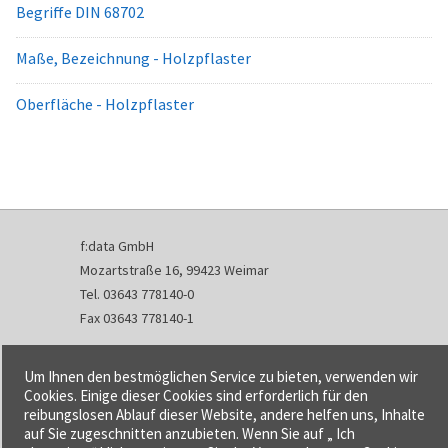
Begriffe DIN 68702
Maße, Bezeichnung - Holzpflaster
Oberfläche - Holzpflaster
f:data GmbH
Mozartstraße 16, 99423 Weimar
Tel. 03643 778140-0
Fax 03643 778140-1
info@fdata.de
Um Ihnen den bestmöglichen Service zu bieten, verwenden wir
Kontakt
Cookies. Einige dieser Cookies sind erforderlich für den
reibungslosen Ablauf dieser Website, andere helfen uns, Inhalte
Impressum
auf Sie zugeschnitten anzubieten. Wenn Sie auf „ Ich
Datenschutzerklärung