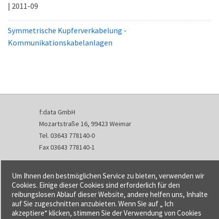
| 2011-09
Symmetrische Kupferverkabelung -
Kommunikationskabelanlagen
f:data GmbH
Mozartstraße 16, 99423 Weimar
Tel. 03643 778140-0
Fax 03643 778140-1
info@fdata.de
Um Ihnen den bestmöglichen Service zu bieten, verwenden wir
Kontakt
Cookies. Einige dieser Cookies sind erforderlich für den
reibungslosen Ablauf dieser Website, andere helfen uns, Inhalte
Impressum
auf Sie zugeschnitten anzubieten. Wenn Sie auf „ Ich
Datenschutzerklärung
akzeptiere“ klicken, stimmen Sie der Verwendung von Cookies
Urheberrecht und Haftung