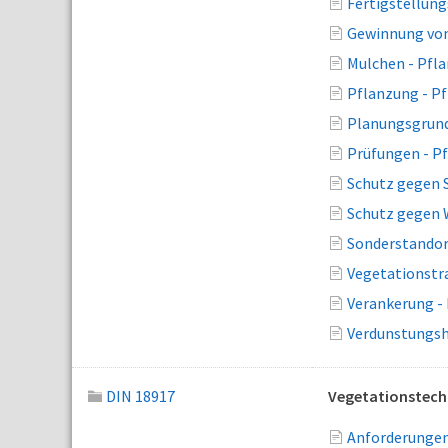
Fertigstellung
Gewinnung von
Mulchen - Pfl
Pflanzung - P
Planungsgrund
Prüfungen - P
Schutz gegen 
Schutz gegen W
Sonderstandor
Vegetationstra
Verankerung -
Verdunstungs
DIN 18917
Vegetationstech
Anforderungen