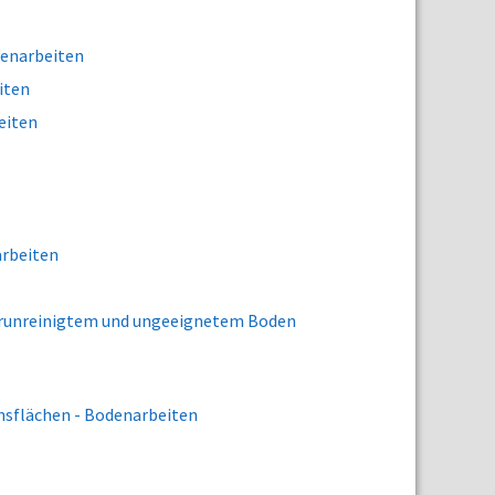
denarbeiten
iten
eiten
arbeiten
verunreinigtem und ungeeignetem Boden
nsflächen - Bodenarbeiten