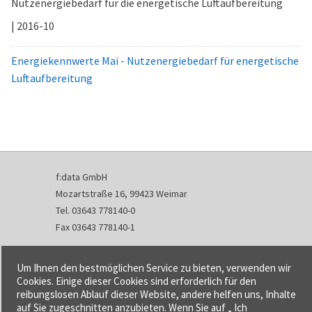
Nutzenergiebedarf für die energetische Luftaufbereitung
| 2016-10
Energiekennwerte Mai - Nutzenergiebedarf für energetische
Luftaufbereitung
f:data GmbH
Mozartstraße 16, 99423 Weimar
Tel. 03643 778140-0
Fax 03643 778140-1
info@fdata.de
Um Ihnen den bestmöglichen Service zu bieten, verwenden wir
Kontakt
Cookies. Einige dieser Cookies sind erforderlich für den
reibungslosen Ablauf dieser Website, andere helfen uns, Inhalte
Impressum
auf Sie zugeschnitten anzubieten. Wenn Sie auf „ Ich
Datenschutzerklärung