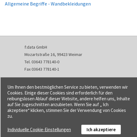
Allgemeine Begriffe - Wandbekleidungen
f:data GmbH
Mozartstraße 16, 99423 Weimar
Tel. 03643 778140-0
Fax 03643 778140-1
info@fdata.de
Um Ihnen den bestmöglichen Service zu bieten, verwenden wir
Kontakt
Cookies. Einige dieser Cookies sind erforderlich für den
reibungslosen Ablauf dieser Website, andere helfen uns, Inhalte
Impressum
auf Sie zugeschnitten anzubieten. Wenn Sie auf „ Ich
Datenschutzerklärung
akzeptiere“ klicken, stimmen Sie der Verwendung von Cookies
Urheberrecht und Haftung
zu.
AGB
Individuelle Cookie-Einstellungen
Ich akzeptiere
Cookie-Einstellungen