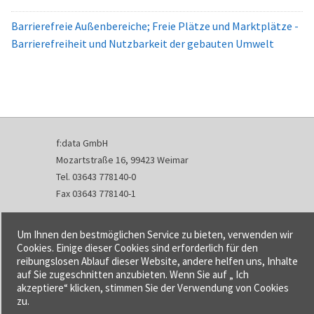
Barrierefreie Außenbereiche; Freie Plätze und Marktplätze -
Barrierefreiheit und Nutzbarkeit der gebauten Umwelt
f:data GmbH
Mozartstraße 16, 99423 Weimar
Tel. 03643 778140-0
Fax 03643 778140-1
info@fdata.de
Um Ihnen den bestmöglichen Service zu bieten, verwenden wir
Kontakt
Cookies. Einige dieser Cookies sind erforderlich für den
reibungslosen Ablauf dieser Website, andere helfen uns, Inhalte
Impressum
auf Sie zugeschnitten anzubieten. Wenn Sie auf „ Ich
Datenschutzerklärung
akzeptiere“ klicken, stimmen Sie der Verwendung von Cookies
Urheberrecht und Haftung
zu.