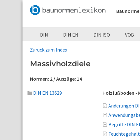
Baunorme
DIN
DIN EN
DIN ISO
VOB
Zurück zum Index
Massivholzdiele
Normen:
2
/ Auszüge:
14
DIN EN 13629
Holzfußböden - 
Änderungen DI
Anwendungsber
Begriffe DIN E
Feuchtegehalt