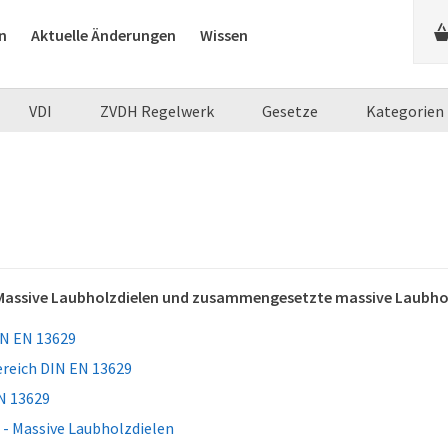
n
Aktuelle Änderungen
Wissen
VDI
ZVDH Regelwerk
Gesetze
Kategorien
Massive Laubholzdielen und zusammengesetzte massive Laubho
N EN 13629
eich DIN EN 13629
N 13629
 - Massive Laubholzdielen