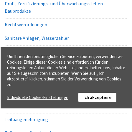
Prüf-, Zertifizierungs- und Überwachungsstellen -
Bauprodukte
Rechtsverordnungen
Sanitäre Anlagen, Wasserzähler
Schutz gegen schädliche Einflüsse - Bauausführung
Um Ihnen den bestmöglichen Service zu bieten, verwenden wir
Cookies. Einige dieser Cookies sind erforderlich für den
Solaranlagen
reibungslosen Ablauf dieser Website, andere helfen uns, Inhalte
auf Sie zugeschnitten anzubieten. Wenn Sie auf „ Ich
Standsicherheit - Bauausführung
akzeptiere“ klicken, stimmen Sie der Verwendung von Cookies
zu.
Stellplätze, Garagen und Fahrradabstellplätze
Individuelle Cookie-Einstellungen
Ich akzeptiere
Technische Baubestimmungen
Teilbaugenehmigung