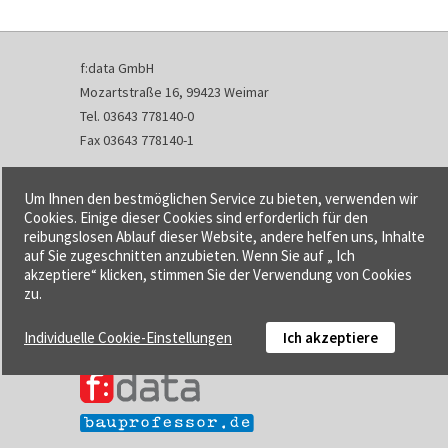
f:data GmbH
Mozartstraße 16, 99423 Weimar
Tel. 03643 778140-0
Fax 03643 778140-1
info@fdata.de
Um Ihnen den bestmöglichen Service zu bieten, verwenden wir
Kontakt
Cookies. Einige dieser Cookies sind erforderlich für den
reibungslosen Ablauf dieser Website, andere helfen uns, Inhalte
Impressum
auf Sie zugeschnitten anzubieten. Wenn Sie auf „ Ich
Datenschutzerklärung
akzeptiere“ klicken, stimmen Sie der Verwendung von Cookies
Urheberrecht und Haftung
zu.
AGB
Individuelle Cookie-Einstellungen
Ich akzeptiere
Cookie-Einstellungen