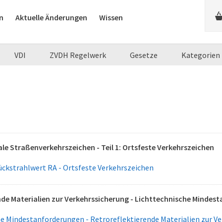
n
Aktuelle Änderungen
Wissen
VDI
ZVDH Regelwerk
Gesetze
Kategorien
ale Straßenverkehrszeichen - Teil 1: Ortsfeste Verkehrszeichen
ückstrahlwert RA - Ortsfeste Verkehrszeichen
nde Materialien zur Verkehrssicherung - Lichttechnische Mindes
e Mindestanforderungen - Retroreflektierende Materialien zur V