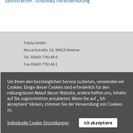
Sportstätten - Schulbau; Unfallverhütung
f:data GmbH
Mozartstraße 16, 99423 Weimar
Tel. 03643 778140-0
Fax 03643 778140-1
info@fdata.de
Um Ihnen den bestmöglichen Service zu bieten, verwenden wir
Kontakt
Cookies. Einige dieser Cookies sind erforderlich für den
reibungslosen Ablauf dieser Website, andere helfen uns, Inhalte
Impressum
auf Sie zugeschnitten anzubieten. Wenn Sie auf „ Ich
Datenschutzerklärung
akzeptiere“ klicken, stimmen Sie der Verwendung von Cookies
Urheberrecht und Haftung
zu.
AGB
Individuelle Cookie-Einstellungen
Ich akzeptiere
Cookie-Einstellungen