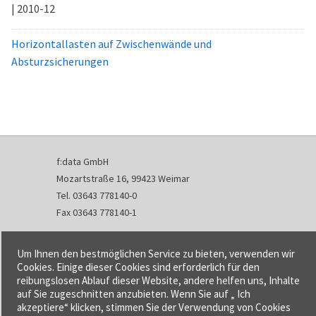
| 2010-12
Horizontallasten auf Zwischenwände und
Absturzsicherungen
f:data GmbH
Mozartstraße 16, 99423 Weimar
Tel. 03643 778140-0
Fax 03643 778140-1
info@fdata.de
Um Ihnen den bestmöglichen Service zu bieten, verwenden wir
Kontakt
Cookies. Einige dieser Cookies sind erforderlich für den
reibungslosen Ablauf dieser Website, andere helfen uns, Inhalte
Impressum
auf Sie zugeschnitten anzubieten. Wenn Sie auf „ Ich
Datenschutzerklärung
akzeptiere“ klicken, stimmen Sie der Verwendung von Cookies
Urheberrecht und Haftung