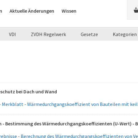
n
Aktuelle Änderungen
Wissen
VDI
ZVDH Regelwerk
Gesetze
Kategorien
schutz bei Dach und Wand
 Merkblatt - Wärmedurchgangskoeffizient von Bauteilen mit kei
n - Bestimmung des Wärmedurchgangskoeffizienten (U-Wert) - 
gebnisse - Berechnung des Wärmedurchgangskoeffizienten von V