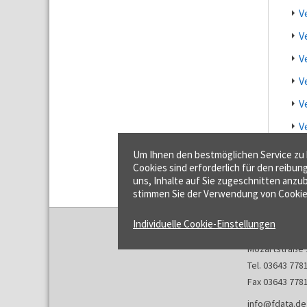
V
V
V
V
V
V
V
Um Ihnen den bestmöglichen Service zu b
Cookies sind erforderlich für den reibun
uns, Inhalte auf Sie zugeschnitten anzub
stimmen Sie der Verwendung von Cookie
Individuelle Cookie-Einstellungen
f:data GmbH
Mozartstraße 
Tel. 03643 778
Fax 03643 778
info@fdata.de