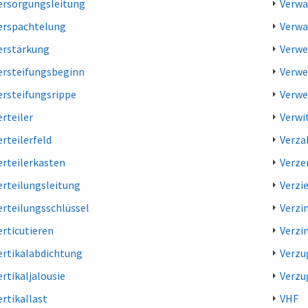
ersorgungsleitung
Verwa
erspachtelung
Verwa
erstärkung
Verwe
ersteifungsbeginn
Verwe
ersteifungsrippe
Verwe
erteiler
Verwi
erteilerfeld
Verza
erteilerkasten
Verze
erteilungsleitung
Verzi
erteilungsschlüssel
Verz
erticutieren
Verzi
ertikalabdichtung
Verzu
ertikaljalousie
Verzu
ertikallast
VHF