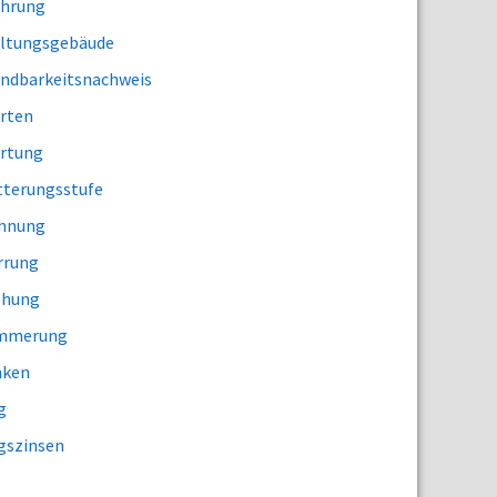
hrung
ltungsgebäude
ndbarkeitsnachweis
rten
rtung
tterungsstufe
hnung
rrung
ehung
immerung
nken
g
gszinsen