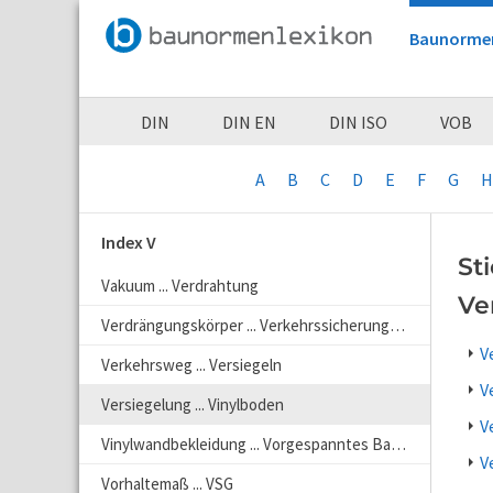
Baunorme
DIN
DIN EN
DIN ISO
VOB
A
B
C
D
E
F
G
H
Index V
St
Vakuum ... Verdrahtung
Ve
Verdrängungskörper ... Verkehrssicherungsarbeiten
V
Verkehrsweg ... Versiegeln
V
Versiegelung ... Vinylboden
V
Vinylwandbekleidung ... Vorgespanntes Bauteil
V
Vorhaltemaß ... VSG