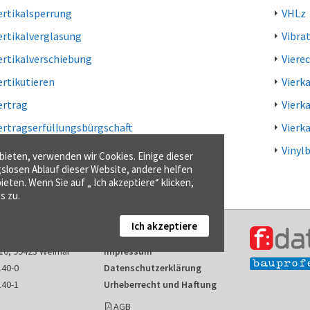
ertikalsperrung
VHLz
ertikalverglasung
Vibra
ertikalverschiebung
Viere
ertikutieren
Vierk
ertrag
Vierk
ertragserfüllungsbürgschaft
Vierk
ertragsfrist
Vinyl
ieten, verwenden wir Cookies. Einige dieser
gslosen Ablauf dieser Website, andere helfen
ieten. Wenn Sie auf „ Ich akzeptiere“ klicken,
s zu.
Ich akzeptiere
Kontakt
16, 99423 Weimar
Impressum
140-0
Datenschutzerklärung
140-1
Urheberrecht und Haftung
AGB