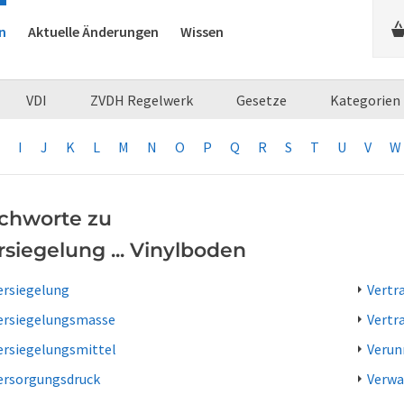
n
Aktuelle Änderungen
Wissen
VDI
ZVDH Regelwerk
Gesetze
Kategorien
I
J
K
L
M
N
O
P
Q
R
S
T
U
V
W
ichworte zu
rsiegelung ... Vinylboden
ersiegelung
Vertr
ersiegelungsmasse
Vertr
ersiegelungsmittel
Verun
ersorgungsdruck
Verwa