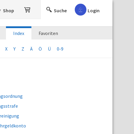
Shop
Suche
Login
Index
Favoriten
X
Y
Z
Ä
Ö
Ü
0-9
agsordnung
agsstrafe
reinigung
hrgeldkonto