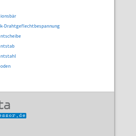
tionsbär
ck-Drahtgeflechtbespannung
antscheibe
antstab
antstahl
boden