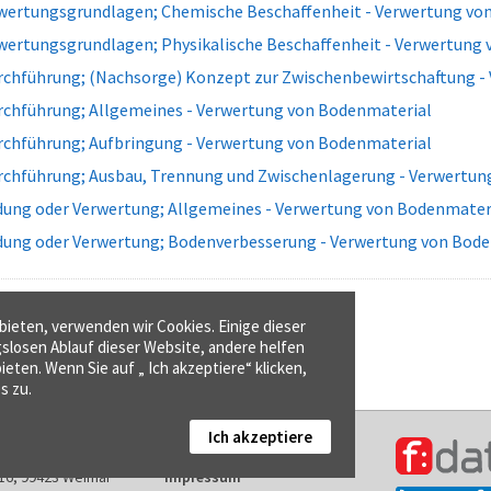
wertungsgrundlagen; Chemische Beschaffenheit - Verwertung vo
wertungsgrundlagen; Physikalische Beschaffenheit - Verwertung
rchführung; (Nachsorge) Konzept zur Zwischenbewirtschaftung -
rchführung; Allgemeines - Verwertung von Bodenmaterial
rchführung; Aufbringung - Verwertung von Bodenmaterial
rchführung; Ausbau, Trennung und Zwischenlagerung - Verwertun
ung oder Verwertung; Allgemeines - Verwertung von Bodenmater
ung oder Verwertung; Bodenverbesserung - Verwertung von Bod
ieten, verwenden wir Cookies. Einige dieser
gslosen Ablauf dieser Website, andere helfen
ieten. Wenn Sie auf „ Ich akzeptiere“ klicken,
s zu.
Ich akzeptiere
Kontakt
16, 99423 Weimar
Impressum