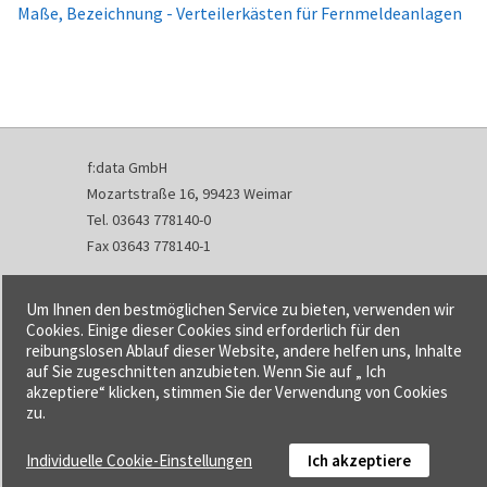
Maße, Bezeichnung - Verteilerkästen für Fernmeldeanlagen
f:data GmbH
Mozartstraße 16, 99423 Weimar
Tel. 03643 778140-0
Fax 03643 778140-1
info@fdata.de
Um Ihnen den bestmöglichen Service zu bieten, verwenden wir
Kontakt
Cookies. Einige dieser Cookies sind erforderlich für den
reibungslosen Ablauf dieser Website, andere helfen uns, Inhalte
Impressum
auf Sie zugeschnitten anzubieten. Wenn Sie auf „ Ich
Datenschutzerklärung
akzeptiere“ klicken, stimmen Sie der Verwendung von Cookies
Urheberrecht und Haftung
zu.
AGB
Individuelle Cookie-Einstellungen
Ich akzeptiere
Cookie-Einstellungen