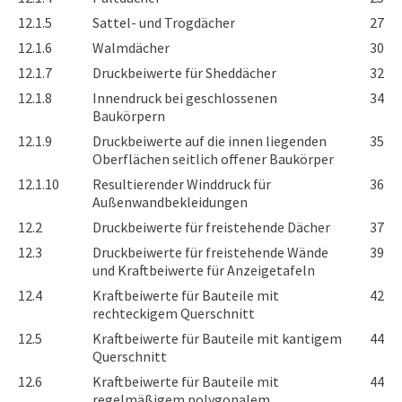
12.1.5
Sattel- und Trogdächer
27
12.1.6
Walmdächer
30
12.1.7
Druckbeiwerte für Sheddächer
32
12.1.8
Innendruck bei geschlossenen
34
Baukörpern
12.1.9
Druckbeiwerte auf die innen liegenden
35
Oberflächen seitlich offener Baukörper
12.1.10
Resultierender Winddruck für
36
Außenwandbekleidungen
12.2
Druckbeiwerte für freistehende Dächer
37
12.3
Druckbeiwerte für freistehende Wände
39
und Kraftbeiwerte für Anzeigetafeln
12.4
Kraftbeiwerte für Bauteile mit
42
rechteckigem Querschnitt
12.5
Kraftbeiwerte für Bauteile mit kantigem
44
Querschnitt
12.6
Kraftbeiwerte für Bauteile mit
44
regelmäßigem polygonalem