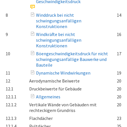
Geschwindigkeitsdruck
8
Winddruck bei nicht
14
schwingungsanfälligen
Konstruktionen
9
Windkräfte bei nicht
16
schwingungsanfälligen
Konstruktionen
10
Böengeschwindigkeitsdruck für nicht
17
schwingungsanfällige Bauwerke und
Bauteile
11
Dynamische Windwirkungen
19
12
Aerodynamische Beiwerte
20
12.1
Druckbeiwerte für Gebäude
20
12.1.1
Allgemeines
20
12.1.2
Vertikale Wände von Gebäuden mit
20
rechteckigem Grundriss
12.1.3
Flachdächer
23
12.1.4
Pultdächer
25