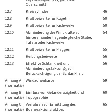
Querschnitt
12.7
Kreiszylinder
46
12.8
Kraftbeiwerte für Kugeln
50
12.9
Kraftbeiwerte für Fachwerke
50
12.10
Abminderung der Windkräfte auf
54
hintereinander liegende gleiche Stäbe,
Tafeln oder Fachwerke
12.11
Kraftbeiwerte für Flaggen
55
12.12
Reibungsbeiwerte
56
12.13
Effektive Schlankheit und
56
Abminderungsfaktor
ψ
zur
λ
Berücksichtigung der Schlankheit
Anhang A
Windzonenkarte
59
(normativ)
Anhang B
Einfluss von Geländerauigkeit und
60
(normativ)
Topographie
Anhang C
Verfahren zur Ermittlung des
65
(normativ)
Böenreaktionsfaktors