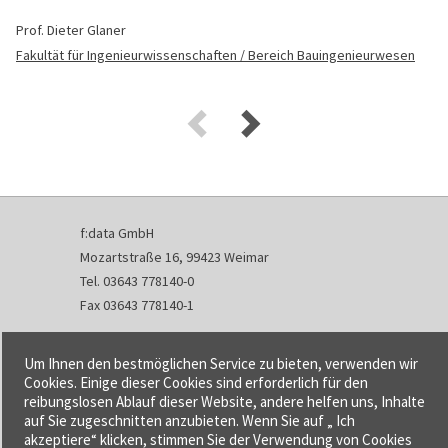
Prof. Dieter Glaner
Fakultät für Ingenieurwissenschaften / Bereich Bauingenieurwesen
f:data GmbH
Mozartstraße 16, 99423 Weimar
Tel. 03643 778140-0
Fax 03643 778140-1
info@fdata.de
Um Ihnen den bestmöglichen Service zu bieten, verwenden wir
Kontakt
Cookies. Einige dieser Cookies sind erforderlich für den
reibungslosen Ablauf dieser Website, andere helfen uns, Inhalte
Impressum
auf Sie zugeschnitten anzubieten. Wenn Sie auf „ Ich
Datenschutzerklärung
akzeptiere“ klicken, stimmen Sie der Verwendung von Cookies