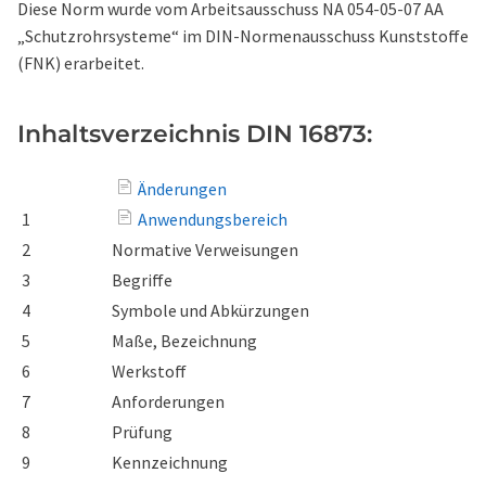
Diese Norm wurde vom Arbeitsausschuss NA 054-05-07 AA
„Schutzrohrsysteme“ im DIN-Normenausschuss Kunststoffe
(FNK) erarbeitet.
Inhaltsverzeichnis DIN 16873:
Änderungen
1
Anwendungsbereich
2
Normative Verweisungen
3
Begriffe
4
Symbole und Abkürzungen
5
Maße, Bezeichnung
6
Werkstoff
7
Anforderungen
8
Prüfung
9
Kennzeichnung