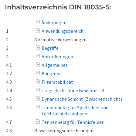
Inhaltsverzeichnis DIN 18035-5:
Änderungen
1
Anwendungsbereich
2
Normative Verweisungen
3
Begriffe
4
Anforderungen
4.1
Allgemeines
4.2
Baugrund
4.3
Filterstabilität
4.4
Tragschicht ohne Bindemittel
4.5
Dynamische Schicht (Zwischenschicht)
4.6
Tennenbelag für Spielfelder und
Leichtathletikanlagen
4.7
Tennenbelag für Tennisfelder
4.8
Bewässerungseinrichtungen