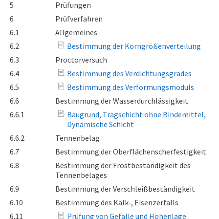
5
Prüfungen
6
Prüfverfahren
6.1
Allgemeines
6.2
Bestimmung der Korngrößenverteilung
6.3
Proctorversuch
6.4
Bestimmung des Verdichtungsgrades
6.5
Bestimmung des Verformungsmoduls
6.6
Bestimmung der Wasserdurchlässigkeit
6.6.1
Baugrund, Tragschicht ohne Bindemittel,
Dynamische Schicht
6.6.2
Tennenbelag
6.7
Bestimmung der Oberflächenscherfestigkeit
6.8
Bestimmung der Frostbeständigkeit des
Tennenbelages
6.9
Bestimmung der Verschleißbeständigkeit
6.10
Bestimmung des Kalk-, Eisenzerfalls
6.11
Prüfung von Gefälle und Höhenlage