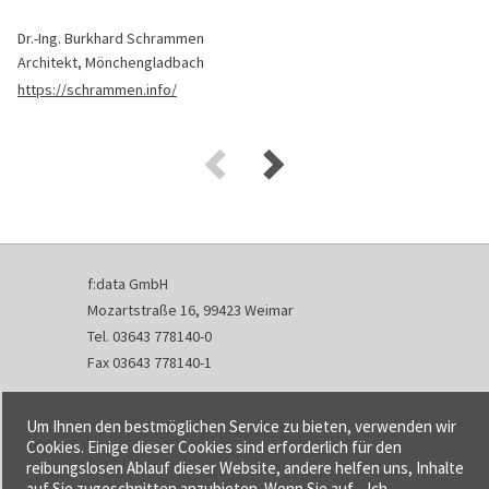
Dr.-Ing. Burkhard Schrammen
Architekt, Mönchengladbach
https://schrammen.info/
f:data GmbH
Mozartstraße 16, 99423 Weimar
Tel. 03643 778140-0
Fax 03643 778140-1
info@fdata.de
Um Ihnen den bestmöglichen Service zu bieten, verwenden wir
Kontakt
Cookies. Einige dieser Cookies sind erforderlich für den
reibungslosen Ablauf dieser Website, andere helfen uns, Inhalte
Impressum
auf Sie zugeschnitten anzubieten. Wenn Sie auf „ Ich