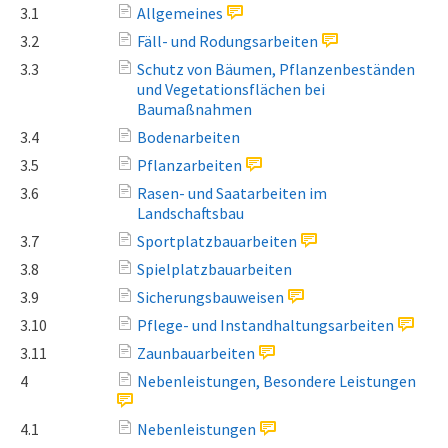
3.1
Allgemeines
3.2
Fäll- und Rodungsarbeiten
3.3
Schutz von Bäumen, Pflanzenbeständen
und Vegetationsflächen bei
Baumaßnahmen
3.4
Bodenarbeiten
3.5
Pflanzarbeiten
3.6
Rasen- und Saatarbeiten im
Landschaftsbau
3.7
Sportplatzbauarbeiten
3.8
Spielplatzbauarbeiten
3.9
Sicherungsbauweisen
3.10
Pflege- und Instandhaltungsarbeiten
3.11
Zaunbauarbeiten
4
Nebenleistungen, Besondere Leistungen
4.1
Nebenleistungen