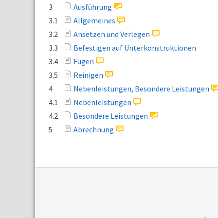
3
Ausführung
3.1
Allgemeines
3.2
Ansetzen und Verlegen
3.3
Befestigen auf Unterkonstruktionen
3.4
Fugen
3.5
Reinigen
4
Nebenleistungen, Besondere Leistungen
4.1
Nebenleistungen
4.2
Besondere Leistungen
5
Abrechnung