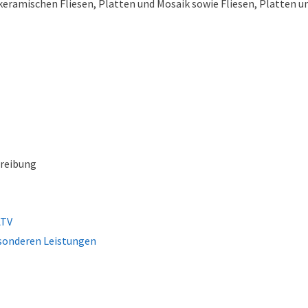
keramischen Fliesen, Platten und Mosaik sowie Fliesen, Platten u
hreibung
ATV
sonderen Leistungen