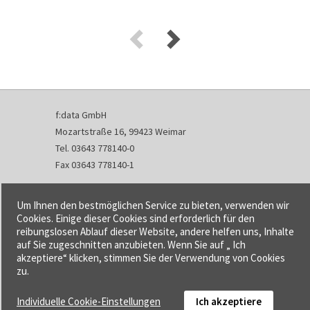
f:data GmbH
Mozartstraße 16, 99423 Weimar
Tel. 03643 778140-0
Fax 03643 778140-1
info@fdata.de
Um Ihnen den bestmöglichen Service zu bieten, verwenden wir
Kontakt
Cookies. Einige dieser Cookies sind erforderlich für den
reibungslosen Ablauf dieser Website, andere helfen uns, Inhalte
Impressum
auf Sie zugeschnitten anzubieten. Wenn Sie auf „ Ich
Datenschutzerklärung
akzeptiere“ klicken, stimmen Sie der Verwendung von Cookies
Urheberrecht und Haftung
zu.
AGB
Individuelle Cookie-Einstellungen
Ich akzeptiere
Cookie-Einstellungen