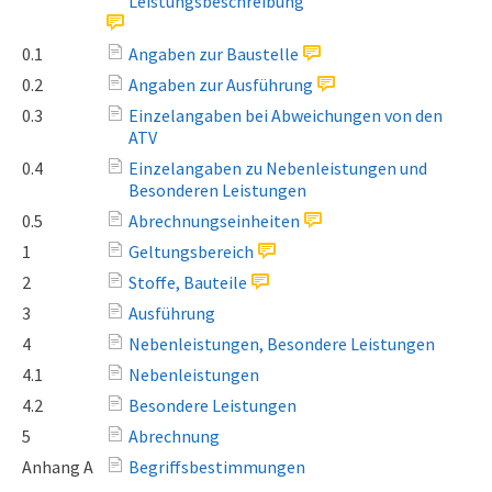
Leistungsbeschreibung
0.1
Angaben zur Baustelle
0.2
Angaben zur Ausführung
0.3
Einzelangaben bei Abweichungen von den
ATV
0.4
Einzelangaben zu Nebenleistungen und
Besonderen Leistungen
0.5
Abrechnungseinheiten
1
Geltungsbereich
2
Stoffe, Bauteile
3
Ausführung
4
Nebenleistungen, Besondere Leistungen
4.1
Nebenleistungen
4.2
Besondere Leistungen
5
Abrechnung
Anhang A
Begriffsbestimmungen