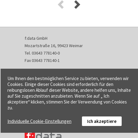
f:data GmbH
Mozartstraße 16, 99423 Weimar
Tel. 03643 778140-0
Fax 03643 778140-1
info@fdata.de
Um Ihnen den bestmöglichen Service zu bieten, verwenden wir
Kontakt
Cookies. Einige dieser Cookies sind erforderlich für den
reibungslosen Ablauf dieser Website, andere helfen uns, Inhalte
Impressum
auf Sie zugeschnitten anzubieten. Wenn Sie auf „ Ich
Datenschutzerklärung
akzeptiere“ klicken, stimmen Sie der Verwendung von Cookies
Urheberrecht und Haftung
zu.
AGB
Individuelle Cookie-Einstellungen
Ich akzeptiere
Cookie-Einstellungen