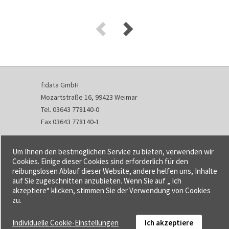
f:data GmbH
Mozartstraße 16, 99423 Weimar
Tel. 03643 778140-0
Fax 03643 778140-1
info@fdata.de
Um Ihnen den bestmöglichen Service zu bieten, verwenden wir
Kontakt
Cookies. Einige dieser Cookies sind erforderlich für den
reibungslosen Ablauf dieser Website, andere helfen uns, Inhalte
Impressum
auf Sie zugeschnitten anzubieten. Wenn Sie auf „ Ich
Datenschutzerklärung
akzeptiere“ klicken, stimmen Sie der Verwendung von Cookies
Urheberrecht und Haftung
zu.
AGB
Individuelle Cookie-Einstellungen
Ich akzeptiere
Cookie-Einstellungen