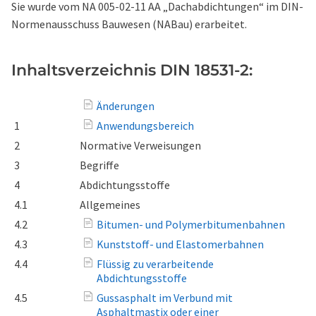
Sie wurde vom NA 005-02-11 AA „Dachabdichtungen“ im DIN-
Normenausschuss Bauwesen (NABau) erarbeitet.
Inhaltsverzeichnis DIN 18531-2:
Änderungen
1
Anwendungsbereich
2
Normative Verweisungen
3
Begriffe
4
Abdichtungsstoffe
4.1
Allgemeines
4.2
Bitumen- und Polymerbitumenbahnen
4.3
Kunststoff- und Elastomerbahnen
4.4
Flüssig zu verarbeitende
Abdichtungsstoffe
4.5
Gussasphalt im Verbund mit
Asphaltmastix oder einer