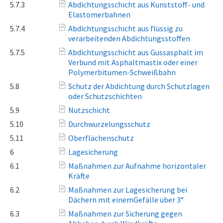
5.7.3
Abdichtungsschicht aus Kunststoff- und
Elastomerbahnen
5.7.4
Abdichtungsschicht aus flüssig zu
verarbeitenden Abdichtungsstoffen
5.7.5
Abdichtungsschicht aus Gussasphalt im
Verbund mit Asphaltmastix oder einer
Polymerbitumen-Schweißbahn
5.8
Schutz der Abdichtung durch Schutzlagen
oder Schutzschichten
5.9
Nutzschicht
5.10
Durchwurzelungsschutz
5.11
Oberflächenschutz
6
Lagesicherung
6.1
Maßnahmen zur Aufnahme horizontaler
Kräfte
6.2
Maßnahmen zur Lagesicherung bei
Dächern mit einemGefälle über 3°
6.3
Maßnahmen zur Sicherung gegen