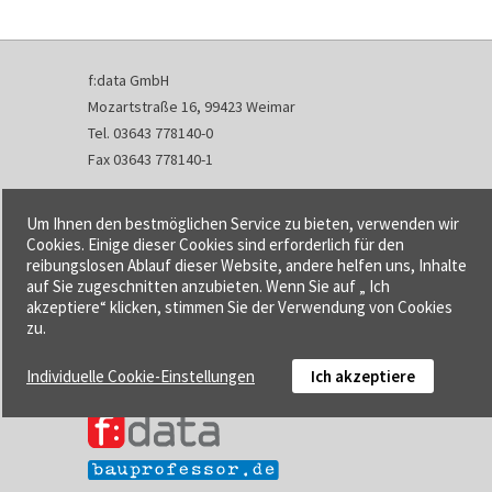
f:data GmbH
Mozartstraße 16, 99423 Weimar
Tel. 03643 778140-0
Fax 03643 778140-1
info@fdata.de
Um Ihnen den bestmöglichen Service zu bieten, verwenden wir
Kontakt
Cookies. Einige dieser Cookies sind erforderlich für den
reibungslosen Ablauf dieser Website, andere helfen uns, Inhalte
Impressum
auf Sie zugeschnitten anzubieten. Wenn Sie auf „ Ich
Datenschutzerklärung
akzeptiere“ klicken, stimmen Sie der Verwendung von Cookies
Urheberrecht und Haftung
zu.
AGB
Individuelle Cookie-Einstellungen
Ich akzeptiere
Cookie-Einstellungen