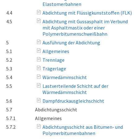
Elastomerbahnen
4.4
Abdichtung mit Flüssigkunststoffen (FLK)
4.5
Abdichtung mit Gussasphalt im Verbund
mit Asphaltmastix oder einer
Polymerbitumenschweißbahn
5
Ausführung der Abdichtung
5.1
Allgemeines
5.2
Trennlage
5.3
Trägerlage
5.4
Wärmedämmschicht
5.5
Lastverteilende Schicht auf der
Wärmedämmschicht
5.6
Dampfdruckausgleichschicht
5.7
Abdichtungsschicht
5.7.1
Allgemeines
5.7.2
Abdichtungsschicht aus Bitumen- und
Polymerbitumenbahnen