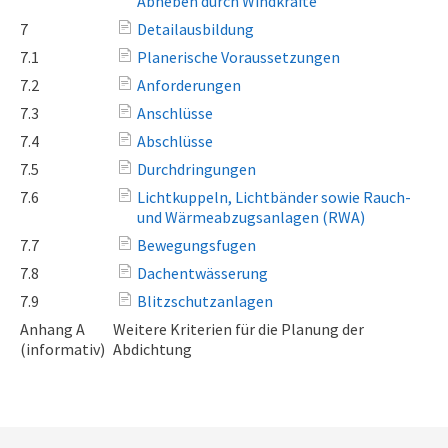
Abheben durch Windkräfte
7
Detailausbildung
7.1
Planerische Voraussetzungen
7.2
Anforderungen
7.3
Anschlüsse
7.4
Abschlüsse
7.5
Durchdringungen
7.6
Lichtkuppeln, Lichtbänder sowie Rauch-
und Wärmeabzugsanlagen (RWA)
7.7
Bewegungsfugen
7.8
Dachentwässerung
7.9
Blitzschutzanlagen
Anhang A
Weitere Kriterien für die Planung der
(informativ)
Abdichtung