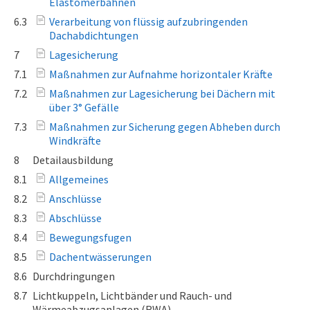
Elastomerbahnen
6.3
Verarbeitung von flüssig aufzubringenden
Dachabdichtungen
7
Lagesicherung
7.1
Maßnahmen zur Aufnahme horizontaler Kräfte
7.2
Maßnahmen zur Lagesicherung bei Dächern mit
über 3° Gefälle
7.3
Maßnahmen zur Sicherung gegen Abheben durch
Windkräfte
8
Detailausbildung
8.1
Allgemeines
8.2
Anschlüsse
8.3
Abschlüsse
8.4
Bewegungsfugen
8.5
Dachentwässerungen
8.6
Durchdringungen
8.7
Lichtkuppeln, Lichtbänder und Rauch- und
Wärmeabzugsanlagen (RWA)