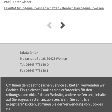
Prof. Dieter Glaner
Fakultät für Ingenieurwissenschaften / Bereich Bauingenieurwesen
f:data GmbH
Mozartstraße 16, 99423 Weimar
Tel. 03643 778140-0
Fax 03643 778140-1
info@fdata.de
Um Ihnen den bestmöglichen Service zu bieten, verwenden wir
Kontakt
Cookies. Einige dieser Cookies sind erforderlich für den
reibungslosen Ablauf dieser Website, andere helfen uns, Inhalte
Impressum
auf Sie zugeschnitten anzubieten. Wenn Sie auf „ Ich
Datenschutzerklärung
akzeptiere“ klicken, stimmen Sie der Verwendung von Cookies
Urheberrecht und Haftung
zu.