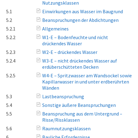
Nutzungsklassen
5.1
Einwirkungen aus Wasser im Baugrund
5.2
Beanspruchungen der Abdichtungen
5.2.1
Allgemeines
5.2.2
W1-E – Bodenfeuchte und nicht
drückendes Wasser
5.2.3
W2-E – drückendes Wasser
5.2.4
W3-E – nicht drückendes Wasser auf
erdüberschütteten Decken
5.2.5
W4-E – Spritzwasser am Wandsockel sowie
Kapillarwasser in und unter erdberührten
Wänden
5.3
Lastbeanspruchung
5.4
Sonstige äußere Beanspruchungen
5.5
Beanspruchung aus dem Untergrund –
Risse/Rissklassen
5.6
Raumnutzungsklassen
6
Bauliche Erfordernisse