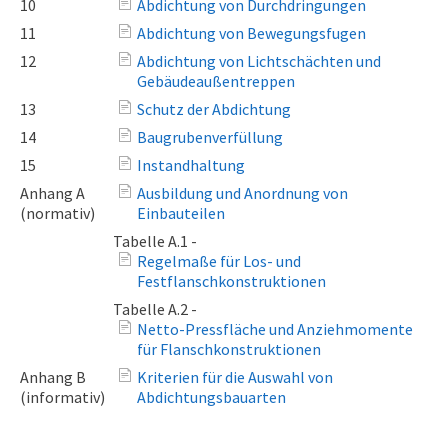
10
Abdichtung von Durchdringungen
11
Abdichtung von Bewegungsfugen
12
Abdichtung von Lichtschächten und
Gebäudeaußentreppen
13
Schutz der Abdichtung
14
Baugrubenverfüllung
15
Instandhaltung
Anhang A
Ausbildung und Anordnung von
(normativ)
Einbauteilen
Tabelle A.1 -
Regelmaße für Los- und
Festflanschkonstruktionen
Tabelle A.2 -
Netto-Pressfläche und Anziehmomente
für Flanschkonstruktionen
Anhang B
Kriterien für die Auswahl von
(informativ)
Abdichtungsbauarten