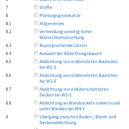
7
Stoffe
8
Planungsgrundsätze
8.1
Allgemeines
8.2
Vermeidung unnötig hoher
Wasserbeanspruchung
8.3
Beanspruchende Lasten
8.4
Auswahl der Abdichtungsbauart
8.5
Abdichtung von erdberührten Bauteilen
bei W1-E
8.6
Abdichtung von erdberührten Bauteilen
bei W2-E
8.7
Abdichtung von erdüberschütteten
Decken bei W3-E
8.8
Abdichtung an Wandsockeln sowie in und
unter Wänden bei W4-E
9
Übergang zwischen Boden-, Wand- und
Deckenabdichtung