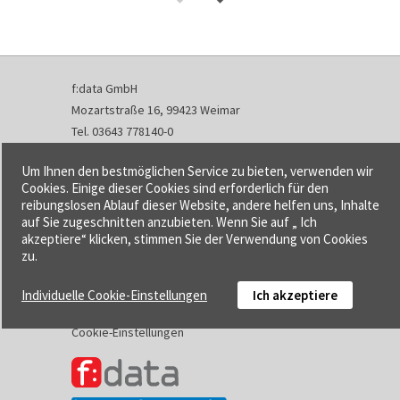
f:data GmbH
Mozartstraße 16, 99423 Weimar
Tel. 03643 778140-0
Fax 03643 778140-1
Um Ihnen den bestmöglichen Service zu bieten, verwenden wir
info@fdata.de
Cookies. Einige dieser Cookies sind erforderlich für den
reibungslosen Ablauf dieser Website, andere helfen uns, Inhalte
Kontakt
auf Sie zugeschnitten anzubieten. Wenn Sie auf „ Ich
akzeptiere“ klicken, stimmen Sie der Verwendung von Cookies
Impressum
zu.
Datenschutzerklärung
Urheberrecht und Haftung
Individuelle Cookie-Einstellungen
Ich akzeptiere
AGB
Cookie-Einstellungen