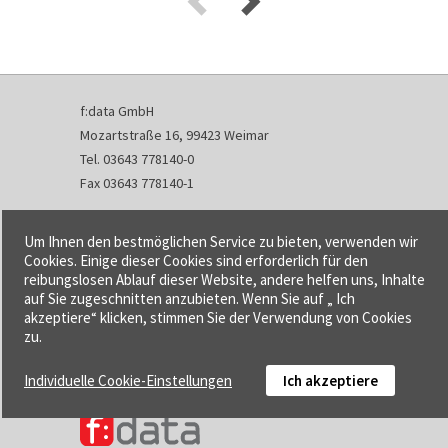
f:data GmbH
Mozartstraße 16, 99423 Weimar
Tel. 03643 778140-0
Fax 03643 778140-1
info@fdata.de
Um Ihnen den bestmöglichen Service zu bieten, verwenden wir
Kontakt
Cookies. Einige dieser Cookies sind erforderlich für den
reibungslosen Ablauf dieser Website, andere helfen uns, Inhalte
Impressum
auf Sie zugeschnitten anzubieten. Wenn Sie auf „ Ich
Datenschutzerklärung
akzeptiere“ klicken, stimmen Sie der Verwendung von Cookies
Urheberrecht und Haftung
zu.
AGB
Individuelle Cookie-Einstellungen
Ich akzeptiere
Cookie-Einstellungen