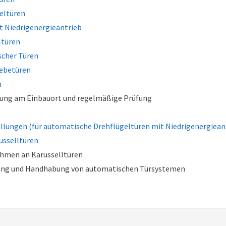
eltüren
 Niedrigenergieantrieb
ltüren
scher Türen
ebetüren
n
fung am Einbauort und regelmäßige Prüfung
llungen (für automatische Drehflügeltüren mit Niedrigenergiean
usselltüren
ahmen an Karusselltüren
ng und Handhabung von automatischen Türsystemen