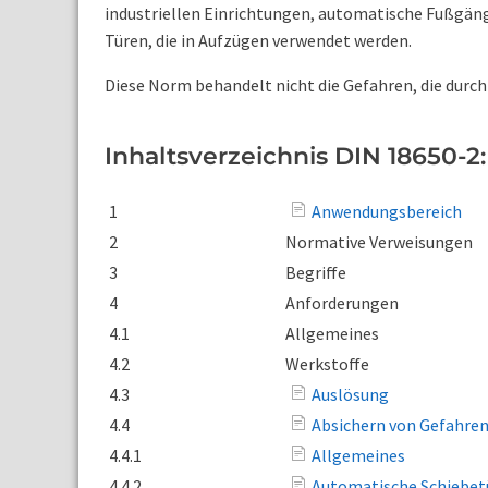
industriellen Einrichtungen, automatische Fußgän
Türen, die in Aufzügen verwendet werden.
Diese Norm behandelt nicht die Gefahren, die durc
Inhaltsverzeichnis DIN 18650-2:
1
Anwendungsbereich
2
Normative Verweisungen
3
Begriffe
4
Anforderungen
4.1
Allgemeines
4.2
Werkstoffe
4.3
Auslösung
4.4
Absichern von Gefahren
4.4.1
Allgemeines
4.4.2
Automatische Schiebet