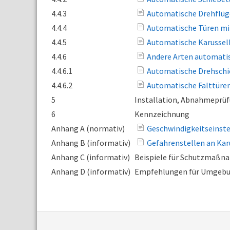
4.4.3
Automatische Drehflüg
4.4.4
Automatische Türen mit
4.4.5
Automatische Karussel
4.4.6
Andere Arten automati
4.4.6.1
Automatische Drehschi
4.4.6.2
Automatische Falttüre
5
Installation, Abnahmeprü
6
Kennzeichnung
Anhang A (normativ)
Geschwindigkeitseinste
Anhang B (informativ)
Gefahrenstellen an Kar
Anhang C (informativ)
Beispiele für Schutzmaßn
Anhang D (informativ)
Empfehlungen für Umgebu