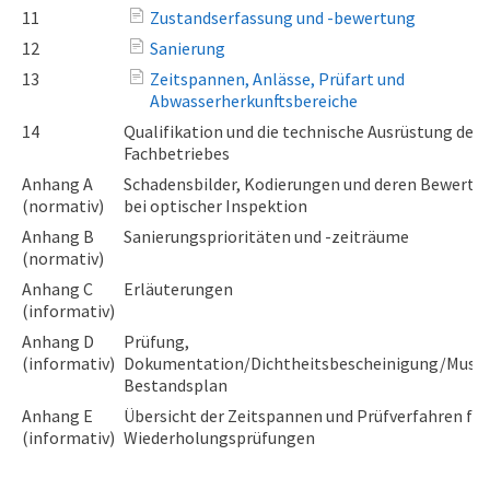
11
Zustandserfassung und -bewertung
12
Sanierung
13
Zeitspannen, Anlässe, Prüfart und
Abwasserherkunftsbereiche
14
Qualifikation und die technische Ausrüstung des
Fachbetriebes
Anhang A
Schadensbilder, Kodierungen und deren Bewertu
(normativ)
bei optischer Inspektion
Anhang B
Sanierungsprioritäten und -zeiträume
(normativ)
Anhang C
Erläuterungen
(informativ)
Anhang D
Prüfung,
(informativ)
Dokumentation/Dichtheitsbescheinigung/Muste
Bestandsplan
Anhang E
Übersicht der Zeitspannen und Prüfverfahren für
(informativ)
Wiederholungsprüfungen