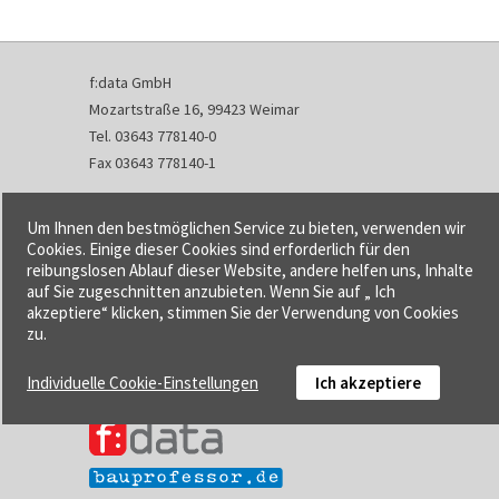
f:data GmbH
Mozartstraße 16, 99423 Weimar
Tel. 03643 778140-0
Fax 03643 778140-1
info@fdata.de
Um Ihnen den bestmöglichen Service zu bieten, verwenden wir
Kontakt
Cookies. Einige dieser Cookies sind erforderlich für den
reibungslosen Ablauf dieser Website, andere helfen uns, Inhalte
Impressum
auf Sie zugeschnitten anzubieten. Wenn Sie auf „ Ich
Datenschutzerklärung
akzeptiere“ klicken, stimmen Sie der Verwendung von Cookies
Urheberrecht und Haftung
zu.
AGB
Individuelle Cookie-Einstellungen
Ich akzeptiere
Cookie-Einstellungen