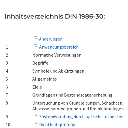
Inhaltsverzeichnis DIN 1986-30:
Änderungen
1
Anwendungsbereich
2
Normative Verweisungen
3
Begriffe
4
Symbole und Abkürzungen
5
Allgemeines
6
Ziele
7
Grundlagen und Bestandsdatenerhebung
8
Untersuchung von Grundleitungen, Schächten,
Abwassersammelgruben und Kleinkläranlagen
9
Zustandsprüfung durch optische Inspektion
10
Dichtheitsprüfung