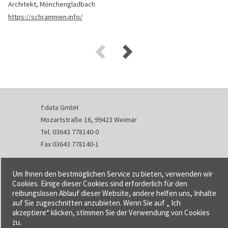
Architekt, Mönchengladbach
https://schrammen.info/
f:data GmbH
Mozartstraße 16, 99423 Weimar
Tel. 03643 778140-0
Fax 03643 778140-1
info@fdata.de
Um Ihnen den bestmöglichen Service zu bieten, verwenden wir
Kontakt
Cookies. Einige dieser Cookies sind erforderlich für den
reibungslosen Ablauf dieser Website, andere helfen uns, Inhalte
Impressum
auf Sie zugeschnitten anzubieten. Wenn Sie auf „ Ich
Datenschutzerklärung
akzeptiere“ klicken, stimmen Sie der Verwendung von Cookies
Urheberrecht und Haftung
zu.