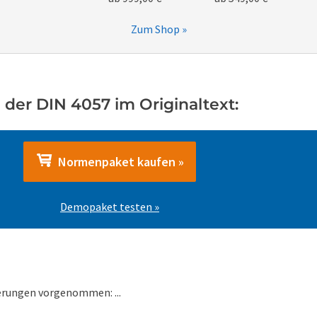
Zum Shop »
 der DIN 4057 im Originaltext:
Normenpaket kaufen »
Demopaket testen »
erungen vorgenommen: ...