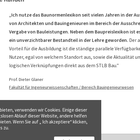
„Ich nutze das Baunormenlexikon seit vielen Jahren in der A
von Architekten und Bauingenieuren im Bereich der Ausschr
Vergabe von Bauleistungen. Neben dem Baupreislexikon ist es
ein unverzichtbarer Bestandteil in der Lehre geworden.
Der 
Vorteil für die Ausbildung ist die ständige parallele Verfügbarke
Nutzer, egal von welchem Standort aus, sowie die Aktualität un
logischen Verknüpfungen direkt aus dem STLB Bau."
Prof. Dieter Glaner
Fakultät für Ingenieurwissenschaften / Bereich Bauingenieurwesen
ieten, verwenden wir Cookies. Einige dieser
gslosen Ablauf dieser Website, andere helfen
ieten. Wenn Sie auf „ Ich akzeptiere“ klicken,
s zu.