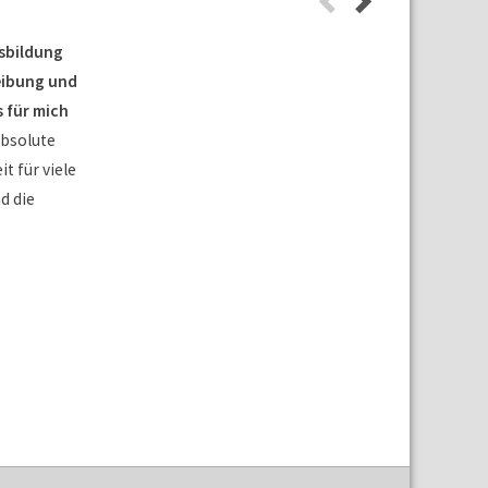
usbildung
eibung und
 für mich
absolute
it für viele
d die