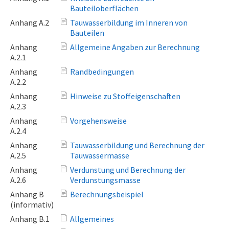
Bauteiloberflächen
Anhang A.2
Tauwasserbildung im Inneren von
Bauteilen
Anhang
Allgemeine Angaben zur Berechnung
A.2.1
Anhang
Randbedingungen
A.2.2
Anhang
Hinweise zu Stoffeigenschaften
A.2.3
Anhang
Vorgehensweise
A.2.4
Anhang
Tauwasserbildung und Berechnung der
A.2.5
Tauwassermasse
Anhang
Verdunstung und Berechnung der
A.2.6
Verdunstungsmasse
Anhang B
Berechnungsbeispiel
(informativ)
Anhang B.1
Allgemeines