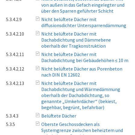
von außen in das Gefach eingelegter und
über den Sparren geführter Schicht
5.3.4.2.9
Nicht belüftete Dächer mit
diffusionsdichter Untersparrendämmung
5.3.4.2.10
Nicht belüftete Dächer mit
Dachabdichtung und Dämmebene
oberhalb der Tragkonstruktion
5.3.4.2.11
Nicht belüftete Dächer mit
Dachabdichtung bei Gebäudehöhen ≤ 10 m
5.3.4.2.12
Nicht belüftete Dächer aus Porenbeton
nach DIN EN 12602
5.3.4.2.13
Nicht belüftete Dächer mit
Dachabdichtung und Wärmedämmung
oberhalb der Dachabdichtung, so
genannte „Umkehrdächer“ (bekiest,
begehbar, begrünt, befahrbar)
5.3.4.3
Belüftete Dächer
5.3.5
Oberste Geschossdecken als
Systemgrenze zwischen beheiztem und