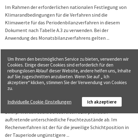
Im Rahmen der erforderlichen nationalen Festlegung von
Klimarandbedingungen für die Verfahren sind die
Klimawerte für das Periodenbilanzverfahren in diesem
Dokument nach Tabelle A.3 zu verwenden. Bei der
Anwendung des Monatsbilanzverfahrens gelten ...
Anhang A.2.3 Tauwasserbildung im
Um Ihnen den bestmöglichen Service zu bieten, verwenden wir
Cookies. Einige dieser Cookies sind erforderlich für den
Inneren von Bauteilen; Hinweise zu
reibungslosen Ablauf dieser Website, andere helfen uns, Inhalte
Stoffeigenschaften - Klimabedingter
auf Sie zugeschnitten anzubieten. Wenn Sie auf „ Ich
Feuchteschutz; Berechnungsverfahren
akzeptiere“ klicken, stimmen Sie der Verwendung von Cookies
zu.
Seite 48 f.,
Abschnitt Anhang A.2.3
Individuelle Cookie-Einstellungen
Ich akzeptiere
Die in DIN 4108-4, DIN EN ISO 10456 aufgeführte Angabe von
zwei μ-Werten deckt Streubreiten bzw. praktisch
auftretende unterschiedliche Feuchtezustände ab. Im
Rechenverfahren ist der für die jeweilige Schichtposition in
der Tauperiode ungünstigere ...