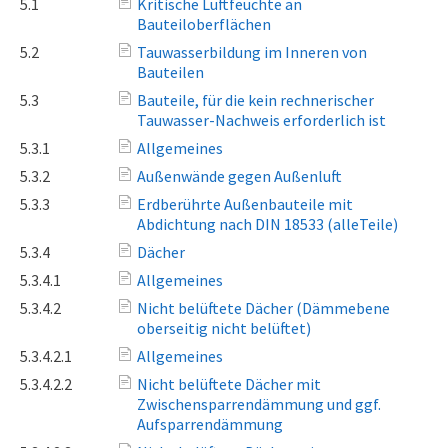
5.1
Kritische Luftfeuchte an
Bauteiloberflächen
5.2
Tauwasserbildung im Inneren von
Bauteilen
5.3
Bauteile, für die kein rechnerischer
Tauwasser-Nachweis erforderlich ist
5.3.1
Allgemeines
5.3.2
Außenwände gegen Außenluft
5.3.3
Erdberührte Außenbauteile mit
Abdichtung nach DIN 18533 (alleTeile)
5.3.4
Dächer
5.3.4.1
Allgemeines
5.3.4.2
Nicht belüftete Dächer (Dämmebene
oberseitig nicht belüftet)
5.3.4.2.1
Allgemeines
5.3.4.2.2
Nicht belüftete Dächer mit
Zwischensparrendämmung und ggf.
Aufsparrendämmung