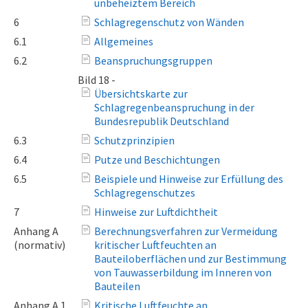
unbeheiztem Bereich
6
Schlagregenschutz von Wänden
6.1
Allgemeines
6.2
Beanspruchungsgruppen
Bild 18 -
Übersichtskarte zur
Schlagregenbeanspruchung in der
Bundesrepublik Deutschland
6.3
Schutzprinzipien
6.4
Putze und Beschichtungen
6.5
Beispiele und Hinweise zur Erfüllung des
Schlagregenschutzes
7
Hinweise zur Luftdichtheit
Anhang A
Berechnungsverfahren zur Vermeidung
(normativ)
kritischer Luftfeuchten an
Bauteiloberflächen und zur Bestimmung
von Tauwasserbildung im Inneren von
Bauteilen
Anhang A.1
Kritische Luftfeuchte an