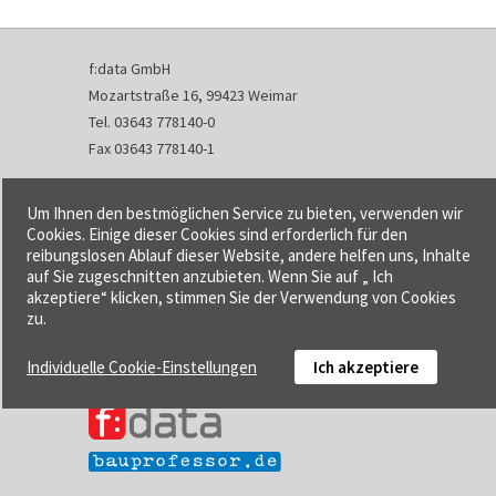
f:data GmbH
Mozartstraße 16, 99423 Weimar
Tel. 03643 778140-0
Fax 03643 778140-1
info@fdata.de
Um Ihnen den bestmöglichen Service zu bieten, verwenden wir
Kontakt
Cookies. Einige dieser Cookies sind erforderlich für den
reibungslosen Ablauf dieser Website, andere helfen uns, Inhalte
Impressum
auf Sie zugeschnitten anzubieten. Wenn Sie auf „ Ich
Datenschutzerklärung
akzeptiere“ klicken, stimmen Sie der Verwendung von Cookies
Urheberrecht und Haftung
zu.
AGB
Individuelle Cookie-Einstellungen
Ich akzeptiere
Cookie-Einstellungen