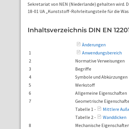
Sekretariat von NEN (Niederlande) gehalten wird. 
18-01 UA „Kunststoff-Rohrleitungsteile für die 
Inhaltsverzeichnis DIN EN 12201
Änderungen
1
Anwendungsbereich
2
Normative Verweisungen
3
Begriffe
4
Symbole und Abkürzungen
5
Werkstoff
6
Allgemeine Eigenschaften
7
Geometrische Eigenschaft
Tabelle 1 -
Mittlere Auß
Tabelle 2 -
Wanddicken
8
Mechanische Eigenschafte