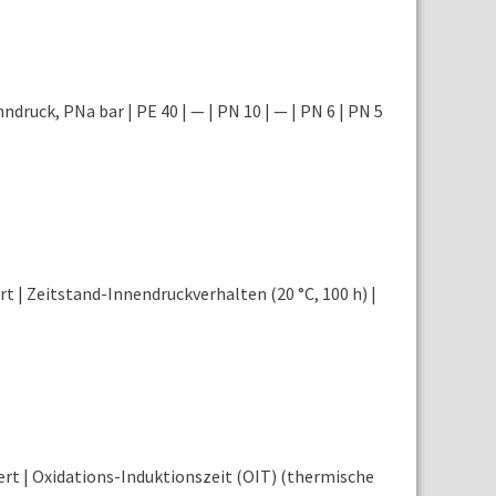
enndruck, PNa bar | PE 40 | — | PN 10 | — | PN 6 | PN 5
t | Zeitstand-Innendruckverhalten (20 °C, 100 h) |
ert | Oxidations-Induktionszeit (OIT) (thermische