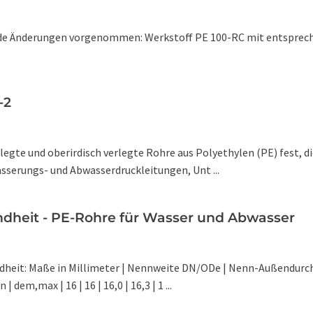
nde Änderungen vorgenommen: Werkstoff PE 100-RC mit entsprec
-2
gte und oberirdisch verlegte Rohre aus Polyethylen (PE) fest, die
sserungs- und Abwasserdruckleitungen, Unt ...
ndheit - PE-Rohre für Wasser und Abwasser
dheit: Maße in Millimeter | Nennweite DN/ODe | Nenn-Außendurc
em,max | 16 | 16 | 16,0 | 16,3 | 1 ...