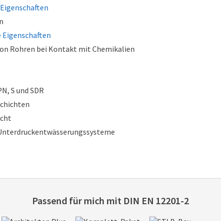
Eigenschaften
n
e Eigenschaften
on Rohren bei Kontakt mit Chemikalien
N, S und SDR
Schichten
icht
r Unterdruckentwässerungssysteme
Passend für mich mit
DIN EN 12201-2