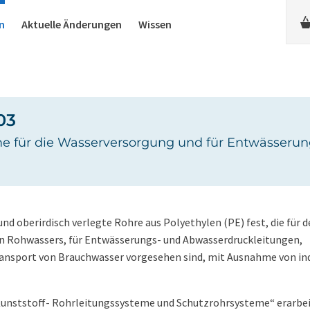
n
Aktuelle Änderungen
Wissen
03
me für die Wasserversorgung und für Entwässeru
d oberirdisch verlegte Rohre aus Polyethylen (PE) fest, die für 
n Rohwassers, für Entwässerungs- und Abwasserdruckleitungen,
ransport von Brauchwasser vorgesehen sind, mit Ausnahme von ind
unststoff- Rohrleitungssysteme und Schutzrohrsysteme“ erarbei