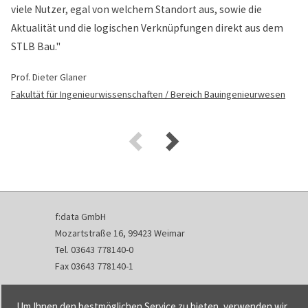
viele Nutzer, egal von welchem Standort aus, sowie die
Aktualität und die logischen Verknüpfungen direkt aus dem
STLB Bau."
Prof. Dieter Glaner
Fakultät für Ingenieurwissenschaften / Bereich Bauingenieurwesen
f:data GmbH
Mozartstraße 16, 99423 Weimar
Tel. 03643 778140-0
Fax 03643 778140-1
info@fdata.de
Um Ihnen den bestmöglichen Service zu bieten, verwenden wir