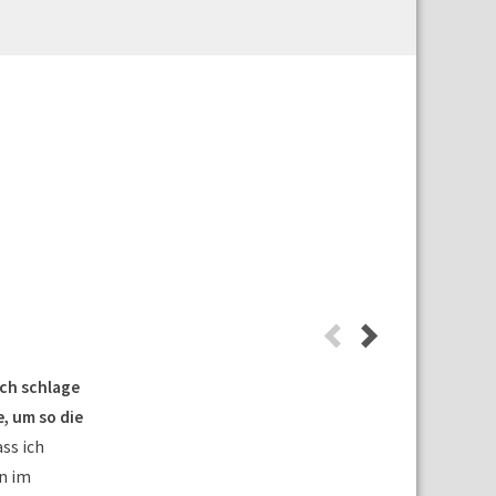
Ich schlage
, um so die
ass ich
n im