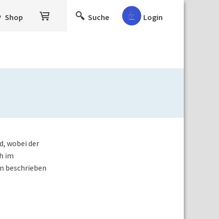
Shop
Suche
Login
d, wobei der
h im
en beschrieben