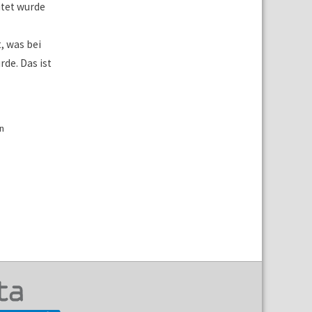
tet wurde
, was bei
de. Das ist
n