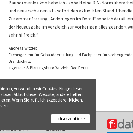
Baunormenlexikon habe ich - sobald eine DIN-Norm überarbei
und neu erschienen ist - sofort den aktuellsten Stand. Über die
Zusammenfassung „Änderungen im Detail“ sehe ich detailliert
der Neuausgabe im Vergleich zur Vorherigen alles geändert wur
sehr hilfreich.“
Andreas Witzleb
Fachingenieur für Gebäudeerhaltung und Fachplaner für vorbeugende
Brandschutz
Ingenieur-& Planungsbüro Witzleb, Bad Berka
ieten, verwenden wir Cookies. Einige dieser
gslosen Ablauf dieser Website, andere helfen
ieten. Wenn Sie auf „ Ich akzeptiere“ klicken,
s zu.
Ich akzeptiere
Kontakt
16, 99423 Weimar
Impressum