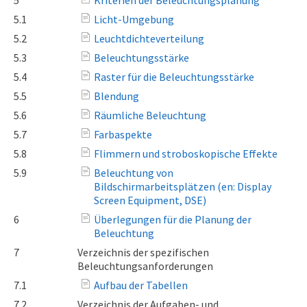
5
Kriterien der Beleuchtungsplanung
5.1
Licht-Umgebung
5.2
Leuchtdichteverteilung
5.3
Beleuchtungsstärke
5.4
Raster für die Beleuchtungsstärke
5.5
Blendung
5.6
Räumliche Beleuchtung
5.7
Farbaspekte
5.8
Flimmern und stroboskopische Effekte
5.9
Beleuchtung von
Bildschirmarbeitsplätzen (en: Display
Screen Equipment, DSE)
6
Überlegungen für die Planung der
Beleuchtung
7
Verzeichnis der spezifischen
Beleuchtungsanforderungen
7.1
Aufbau der Tabellen
7.2
Verzeichnis der Aufgaben- und