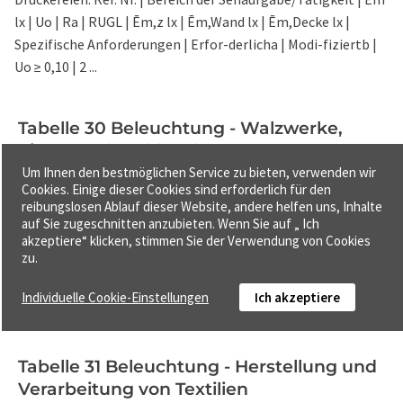
lx | Uo | Ra | RUGL | Ēm,z lx | Ēm,Wand lx | Ēm,Decke lx |
Spezifische Anforderungen | Erfor-derlicha | Modi-fiziertb |
Uo ≥ 0,10 | 2 ...
Tabelle 30 Beleuchtung - Walzwerke,
Eisen- und Stahlwerke
Um Ihnen den bestmöglichen Service zu bieten, verwenden wir
Seite 57,
Abschnitt Tabelle 30
Cookies. Einige dieser Cookies sind erforderlich für den
reibungslosen Ablauf dieser Website, andere helfen uns, Inhalte
Tabelle 30 — Industrielle Tätigkeiten und Handwerk –
auf Sie zugeschnitten anzubieten. Wenn Sie auf „ Ich
Walzwerke, Eisen- und Stahlwerke: Ref. Nr. | Bereich der
akzeptiere“ klicken, stimmen Sie der Verwendung von Cookies
zu.
Sehaufgabe/Tätigkeit | Ēm lx | Uo | Ra | RUGL | Ēm,z lx |
Ēm,Wand lx | Ēm,Decke lx | Spezifische Anforderungen |
Individuelle Cookie-Einstellungen
Ich akzeptiere
Erfor-derlicha | Modi-fizi ...
Tabelle 31 Beleuchtung - Herstellung und
Verarbeitung von Textilien