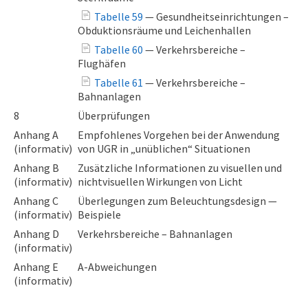
Tabelle 59
— Gesundheitseinrichtungen –
Obduktionsräume und Leichenhallen
Tabelle 60
— Verkehrsbereiche –
Flughäfen
Tabelle 61
— Verkehrsbereiche –
Bahnanlagen
8
Überprüfungen
Anhang A
Empfohlenes Vorgehen bei der Anwendung
(informativ)
von UGR in „unüblichen“ Situationen
Anhang B
Zusätzliche Informationen zu visuellen und
(informativ)
nichtvisuellen Wirkungen von Licht
Anhang C
Überlegungen zum Beleuchtungsdesign —
(informativ)
Beispiele
Anhang D
Verkehrsbereiche – Bahnanlagen
(informativ)
Anhang E
A-Abweichungen
(informativ)