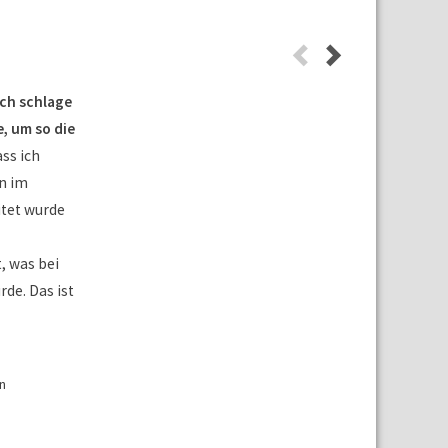
Ich schlage
, um so die
ass ich
n im
tet wurde
, was bei
de. Das ist
n