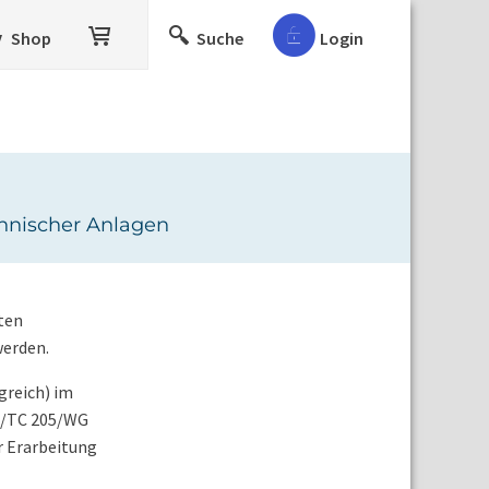
Shop
Suche
Login
chnischer Anlagen
ten
werden.
greich) im
O/TC 205/WG
r Erarbeitung