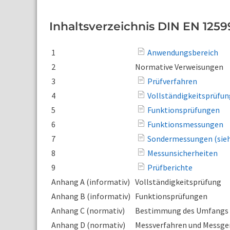
Inhaltsverzeichnis DIN EN 1259
1
Anwendungsbereich
2
Normative Verweisungen
3
Prüfverfahren
4
Vollständigkeitsprüfu
5
Funktionsprüfungen
6
Funktionsmessungen
7
Sondermessungen (sieh
8
Messunsicherheiten
9
Prüfberichte
Anhang A (informativ)
Vollständigkeitsprüfung
Anhang B (informativ)
Funktionsprüfungen
Anhang C (normativ)
Bestimmung des Umfangs 
Anhang D (normativ)
Messverfahren und Messge