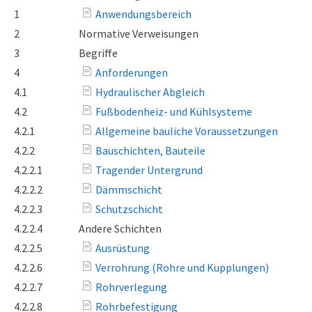
1
Anwendungsbereich
2
Normative Verweisungen
3
Begriffe
4
Anforderungen
4.1
Hydraulischer Abgleich
4.2
Fußbodenheiz- und Kühlsysteme
4.2.1
Allgemeine bauliche Voraussetzungen
4.2.2
Bauschichten, Bauteile
4.2.2.1
Tragender Untergrund
4.2.2.2
Dämmschicht
4.2.2.3
Schutzschicht
4.2.2.4
Andere Schichten
4.2.2.5
Ausrüstung
4.2.2.6
Verrohrung (Rohre und Kupplungen)
4.2.2.7
Rohrverlegung
4.2.2.8
Rohrbefestigung