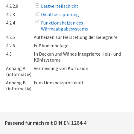
4.2.2.9
Lastverteilschicht
4.2.3
Dichtheitsprüfung
4.2.4
Funktionsheizen des
Wärmeabgabesystems
4.2.5
Aufheizen zur Herstellung der Belegreife
4.2.6
Fußbodenbeläge
4.3
In Decken und Wände integrierte Heiz- und
Kühlsysteme
Anhang A
Vermeidung von Korrosion
(informativ)
Anhang B
Funktionsheizprotokoll
(informativ)
Passend für mich mit
DIN EN 1264-4